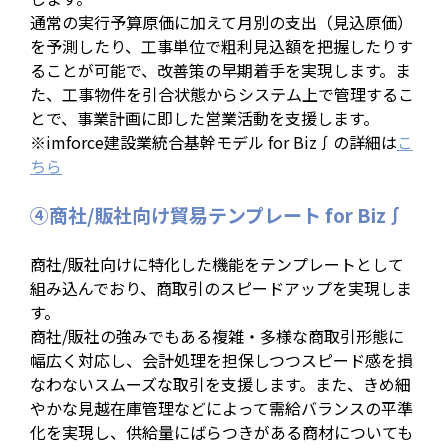
通常の実行予算原価に加えて月別の支出（見込原価）
を予測したり、工事単位で粗利見込額を把握したりす
ることが可能で、改善策の早期着手を実現します。ま
た、工事物件を引合状態からシステム上で管理するこ
とで、事業計画に即した営業活動を支援します。
※imforce建設業統合基幹モデル for Biz∫の詳細は
こ
ちら
④商社/販社向け貿易テンプレート for Biz∫
商社/販社向けに特化した機能をテンプレートとして
組み込んでおり、商取引のスピードアップを実現しま
す。
商社/販社の強みでもある複雑・多様な商取引形態に
幅広く対応し、会計処理を担保しつつスピード感を損
なわないスムーズな取引を支援します。また、きめ細
やかな見越在庫管理などによって需給バランスの平準
化を実現し、供給量にばらつきがある商材についても