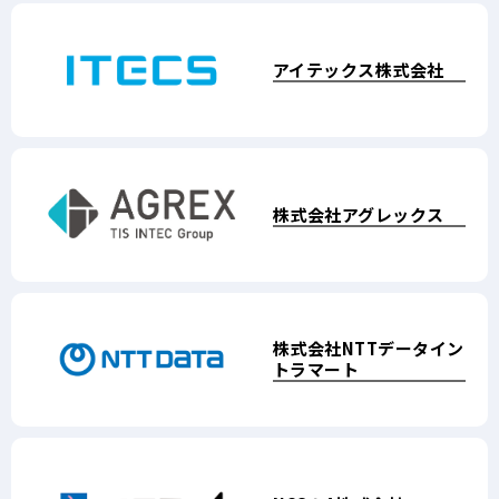
株式会社ＮＴＴデータ東
アイテックス株式会社
株式会社NTTデータ
コムチュア株式会社
株式会社JSOL
三井情報株式会社
北
株式会社ＮＴＴデータM
さくら情報システム株式
株式会社ＮＴＴデータ信
パナソニック デジタル
株式会社アグレックス
三菱総研ＤＣＳ株式会社
SE
会社
越
株式会社
株式会社
株式会社NTTデータ
株式会社ＮＴＴデータス
株式会社
SCSK Minoriソリューシ
NTTデータイン
ＮＴＴデータビ
エン
株式会社シーエーシー
トラマート
ジニアリングシステムズ
ミス
ジネスシステムズ
ョンズ
株式会社
株式会社ＮＴＴデータC
株式会社
株式会社
ビジネスブレイ
レイヤーズ・コ