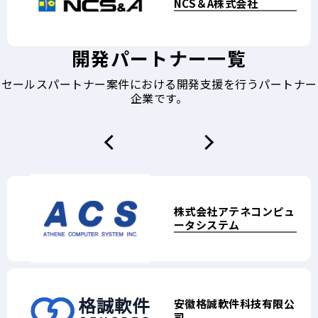
NCS＆A株式会社
株式会社NTTデータ関西
株式会社NTTデータ中国
CS
ン太田昭和
ンサルティング
開発パートナー一覧
セールスパートナー案件における開発支援を行うパートナー
キーウェアソリューショ
株式会社フォーカスシス
株式会社NTC
株式会社システムズ
株式会社DTS
企業です。
ンズ
テムズ
株式会社
株式会社
ジャパンシステム株式会
日本オフィス・システム
アテネコンピュ
ータシステム
社
株式会社
安徽格誠軟件科技有限公
株式会社情報サービス
日本電子計算株式会社
司