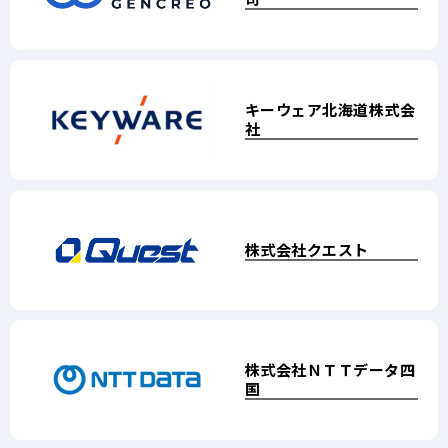
キーウェア北海道株式会
恩梯梯数据（中国）
株式会社
ＮＴＴデータフ
信息
社
技術有限公司
ロンティア
株式会社クエスト
大連信維科技有限公司
ベース株式会社
株式会社ＮＴＴデータ四
データプライズ・ソリュ
株式会社ユー・エス・イ
国
ーション
ー
株式会社