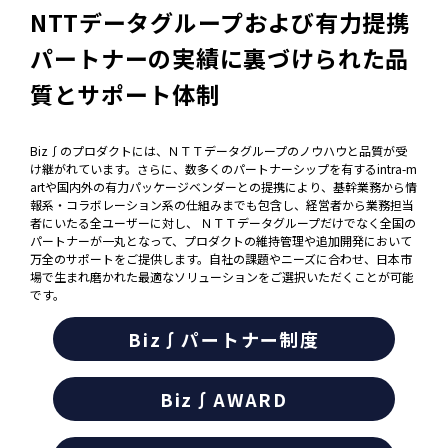
NTTデータグループおよび有力提携
パートナーの
実績に裏づけられた品
質とサポート体制
Biz∫のプロダクトには、ＮＴＴデータグループのノウハウと品質が受
け継がれています。さらに、数多くのパートナーシップを有するintra-m
artや国内外の有力パッケージベンダーとの提携により、基幹業務から情
報系・コラボレーション系の仕組みまでも包含し、経営者から業務担当
者にいたる全ユーザーに対し、 ＮＴＴデータグループだけでなく全国の
パートナーが一丸となって、プロダクトの維持管理や追加開発において
万全のサポートをご提供します。自社の課題やニーズに合わせ、日本市
場で生まれ磨かれた最適なソリューションをご選択いただくことが可能
です。
Biz∫パートナー制度
Biz∫AWARD