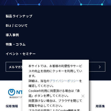
製品ラインナップ
Biz∫について
導入事例
特集・コラム
イベント・セミナー
本サイトでは、お客様の利便性やサービ
メルマガ登録
スの向上を目的にクッキーを利用してい
ます。
詳細は、当社の
プライバシーポリシー
を
確認してください。
Cookieの利用に同意頂ける場合は「承
諾」ボタンを押してください。
同意頂けない場合は、ブラウザを閉じて
閲覧を中止してください。
採用情報
会社概要
プライバシーポリシー
用語集
ブラウザの設定によりCookie機能を変