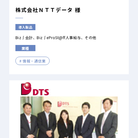
株式会社ＮＴＴデータ 様
導入製品
Biz∫会計
Biz∫eProSt@ff人事給与
その他
業種
情報・通信業