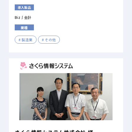
導入製品
Biz∫会計
業種
製造業
その他