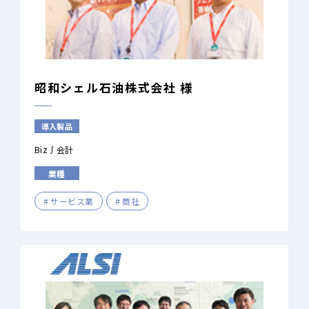
昭和シェル石油株式会社 様
導入製品
Biz∫会計
業種
サービス業
商社