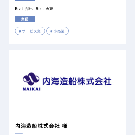
Biz∫会計
Biz∫販売
業種
サービス業
小売業
内海造船株式会社 様