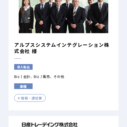
アルプスシステムインテグレーション株
式会社 様
導入製品
Biz∫会計
Biz∫販売
その他
業種
情報・通信業