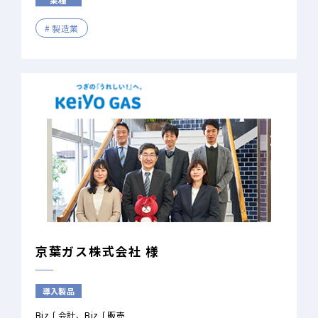
製造業
京葉ガス株式会社 様
導入製品
Biz∫会計
Biz∫販売