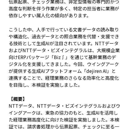
伝票起票、チェック業務は、非定型情報の専門的かつ
高度な判断を伴う作業が多く、特定の担当者に業務が
依存しやすい属人化の傾向があります。
こうした中、人手で行っている文書データの読み取り
や構造化、過去データとの照合業務を代替・支援でき
る技術として生成AIが注目されています。NTTデータ
およびNTTデータ・ビズインテグラルは、大規模企業
向けERPパッケージ「Biz∫」を通じて基幹業務のデ
ジタル化を支援してきました。今回、ウイングアーク
が提供する生成AIプラットフォーム「dejiren AI」と
連携することで、経理業務のさらなる効率化と高度化
を目指し、本検証を実施しました。
【概要】
NTTデータ、NTTデータ・ビズインテグラルおよびウ
イングアークは、東急の協力のもと、生成AIを活用し
た経理業務高度化に向けた検証を実施しました。本検
証では、請求書処理から伝票起票、チェックに至る一