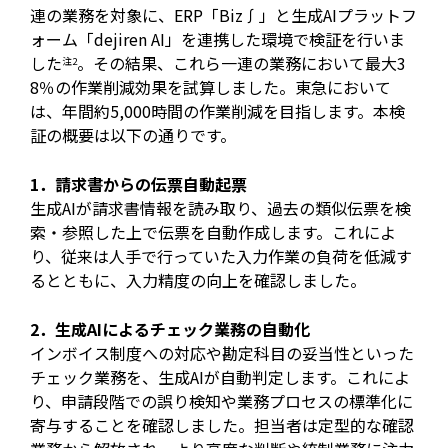
連の業務を対象に、ERP「Biz∫」と生成AIプラットフ
ォーム「dejiren AI」を連携した環境で検証を行いま
した
。その結果、これら一連の業務において最大3
注2
8％の作業削減効果を試算しました。東急において
は、年間約5,000時間の作業削減を目指します。本検
証の概要は以下の通りです。
1．請求書からの伝票自動起票
生成AIが請求書情報を読み取り、過去の類似伝票を検
索・参照した上で伝票を自動作成します。これによ
り、従来は人手で行っていた入力作業の負荷を低減す
るとともに、入力精度の向上を確認しました。
2．生成AIによるチェック業務の自動化
インボイス制度への対応や勘定科目の妥当性といった
チェック業務を、生成AIが自動判定します。これによ
り、申請段階での誤り検知や業務プロセスの標準化に
寄与することを確認しました。担当者は定型的な確認