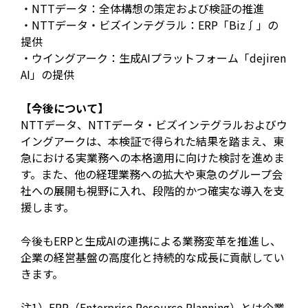
・NTTデータ：全体構想の策定および検証の推進
・NTTデータ・ビズインテグラル：ERP「Biz∫」の
提供
・ウイングアーク：生成AIプラットフォーム「dejiren
AI」の提供
【今後について】
NTTデータ、NTTデータ・ビズインテグラルおよびウ
イングアークは、本検証で得られた結果を踏まえ、東
急における実業務への本格適用に向けた検討を進めま
す。また、他の経理業務への拡大や東急のグループ会
社への展開も視野に入れ、段階的かつ確実な導入を支
援します。
今後もERPと生成AIの連携による業務変革を推進し、
企業の経営基盤の高度化と持続的な成長に貢献してい
きます。
注1）ERP（Enterprise Resource Planning）とは企業