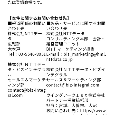
たは登録商標です。
【本件に関するお問い合わせ先】
■報道関係のお問い
■製品・サービスに関するお問
合わせ先
い合わせ先
株式会社NTTデー
株式会社NTTデータ
タ
コンサルティング本部 会計・
広報部
経営管理ユニット
大木戸
Biz∫マーケティング担当
Tel：03-5546-8051
E-mail：biz_marketing@hml.
nttdata.co.jp
株式会社ＮＴＴデー
タ・ビズインテグラ
株式会社ＮＴＴデータ・ビズイ
ル
ンテグラル
セールス＆マーケテ
セールス＆マーケティング部
ィング部
contact@biz-integral.com
contact@biz-integ
ral.com
ウイングアーク１ｓｔ株式会社
パートナー営業統括部
担当：宮城、大曽根、大沼
お問い合わせ先：https://www.