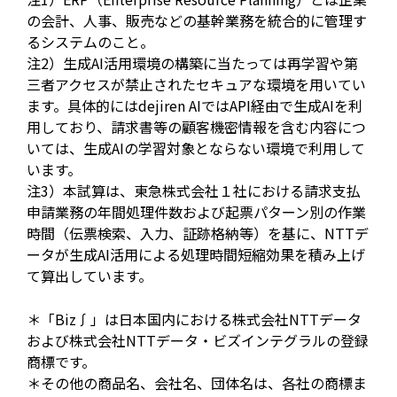
の会計、人事、販売などの基幹業務を統合的に管理す
るシステムのこと。
注2）生成AI活用環境の構築に当たっては再学習や第
三者アクセスが禁止されたセキュアな環境を用いてい
ます。具体的にはdejiren AIではAPI経由で生成AIを利
用しており、請求書等の顧客機密情報を含む内容につ
いては、生成AIの学習対象とならない環境で利用して
います。
注3）本試算は、東急株式会社１社における請求支払
申請業務の年間処理件数および起票パターン別の作業
時間（伝票検索、入力、証跡格納等）を基に、NTTデ
ータが生成AI活用による処理時間短縮効果を積み上げ
て算出しています。
＊「Biz∫」は日本国内における株式会社NTTデータ
および株式会社NTTデータ・ビズインテグラルの登録
商標です。
＊その他の商品名、会社名、団体名は、各社の商標ま