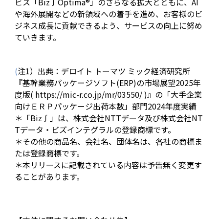
ビス「Biz∫Optima®」のさらなる拡大とともに、AI
や海外展開などの新領域への着手を進め、お客様のビ
ジネス成長に貢献できるよう、サービスの向上に努め
ていきます。
(
注1）出典：デロイト トーマツ ミック経済研究所
『基幹業務パッケージソフト(ERP)の市場展望2025年
度版( https://mic-r.co.jp/mr/03550/ )』の「大手企業
向けＥＲＰパッケージ出荷本数」部門2024年度実績
＊「Biz∫」は、株式会社NTTデータ及び株式会社NT
Tデータ・ビズインテグラルの登録商標です。
＊その他の商品名、会社名、団体名は、各社の商標ま
たは登録商標です。
＊本リリースに記載されている内容は予告無く変更す
ることがあります。