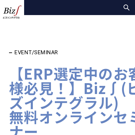
EVENT/SEMINAR
【ERP選定中のお
様必見！】Biz∫(
ズインテグラル)
無料オンラインセ
ナー