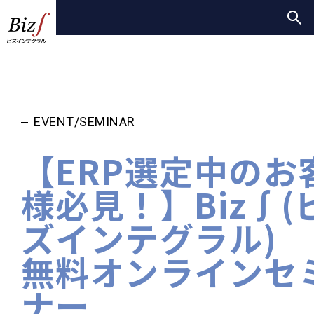
EVENT/SEMINAR
【ERP選定中のお
様必見！】Biz∫(
ズインテグラル)
無料オンラインセ
ナー