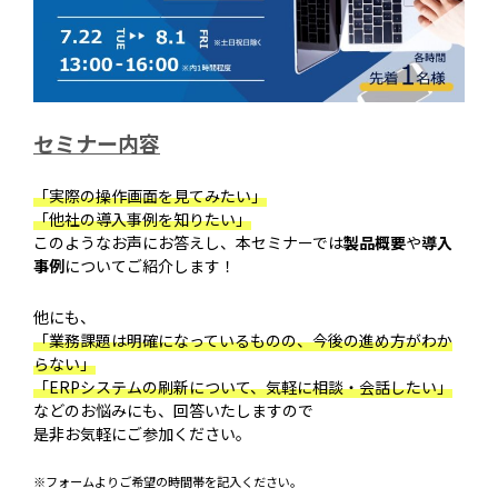
セミナー内容
「実際の操作画面を見てみたい」
「他社の導入事例を知りたい」
このようなお声にお答えし、本セミナーでは
製品概要
や
導入
事例
についてご紹介します！
他にも、
「業務課題は明確になっているものの、今後の進め方がわか
らない」
「ERPシステムの刷新について、気軽に相談・会話したい」
などのお悩みにも、回答いたしますので
是非お気軽にご参加ください。
※フォームよりご希望の時間帯を記入ください。